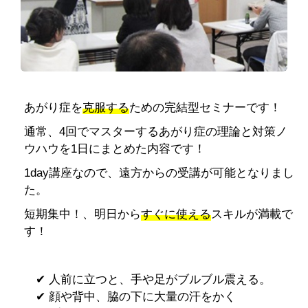
あがり症を
克服する
ための完結型セミナーです！
通常、4回でマスターするあがり症の理論と対策ノ
ウハウを1日にまとめた内容です！
1day講座なので、遠方からの受講が可能となりまし
た。
短期集中！、明日から
すぐに使える
スキルが満載で
す！
✔︎ 人前に立つと、手や足がブルブル震える。
✔︎ 顔や背中、脇の下に大量の汗をかく