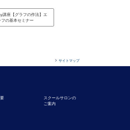
 1day講座【グラフの作法】エ
ラフの基本セミナー
サイトマップ
要
スクールサロンの
ご案内