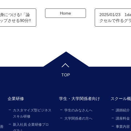
Home
力を身につける!「論
2025/01/23
プさせる90分!!
クセルで作るグ
TOP
企業研修
学生・大学関係者向け
スクール概
カスタマイズ型ビジネス
学生のみなさんへ
講師紹介
スキル研修
大学関係者の方へ
講座料金
新入社員 企業研修プロ
善
事業内容
グラム